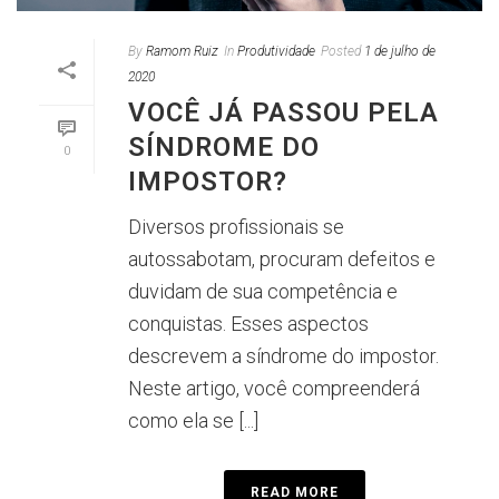
By
Ramom Ruiz
In
Produtividade
Posted
1 de julho de
2020
VOCÊ JÁ PASSOU PELA
SÍNDROME DO
0
IMPOSTOR?
Diversos profissionais se
autossabotam, procuram defeitos e
duvidam de sua competência e
conquistas. Esses aspectos
descrevem a síndrome do impostor.
Neste artigo, você compreenderá
como ela se [...]
READ MORE