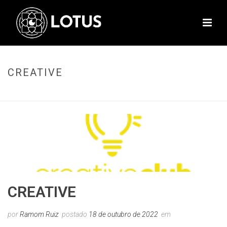
CREATIVE
INÍCIO
»
CREATIVE
CREATIVE
por
Ramom Ruiz
postado
18 de outubro de 2022
em